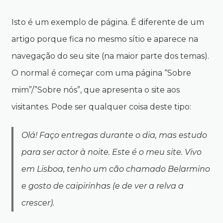
Skip
Skip
to
to
Isto é um exemplo de página. É diferente de um
LOGO
O
navigation
content
artigo porque fica no mesmo sítio e aparece na
navegação do seu site (na maior parte dos temas).
Search
for:
O normal é começar com uma página “Sobre
mim”/”Sobre nós”, que apresenta o site aos
visitantes. Pode ser qualquer coisa deste tipo:
Olá! Faço entregas durante o dia, mas estudo
para ser actor à noite. Este é o meu site. Vivo
em Lisboa, tenho um cão chamado Belarmino
e gosto de caipirinhas (e de ver a relva a
crescer).