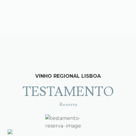
Skip
Skip
to
to
LOGO
O
navigation
content
Search
for:
VINHO REGIONAL LISBOA
TESTAMENTO
Reserva