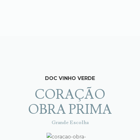
Skip
Skip
to
to
LOGO
O
navigation
content
Search
for:
DOC VINHO VERDE
CORAÇÃO
OBRA PRIMA
Grande Escolha