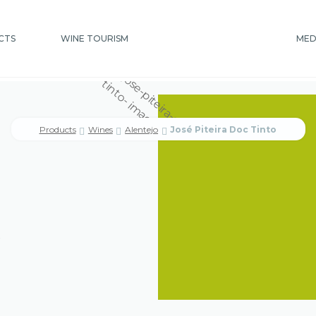
LOGO
CTS
WINE TOURISM
MED
Search
b Galega
Contactos
Coockies
Exemplo de página
Fichas 
for:
Products
Wines
Alentejo
José Piteira Doc Tinto
mito
Homepage
Image Bank
Media
Minha conta
Olive O
 Story
Our Values
Piteira Winery and Restaurant
Polític
n
Queijos
Quinta Vale de Fornos
Sausages and Ham
Term
e