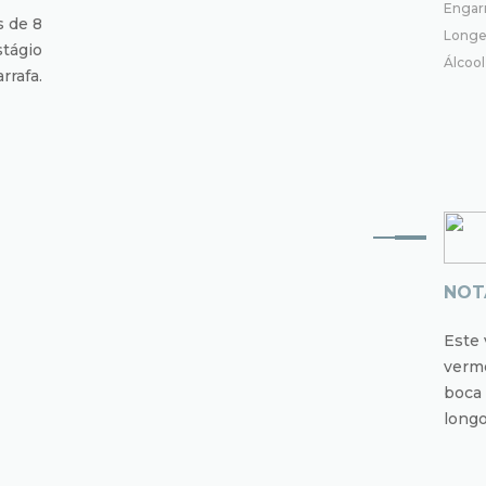
Engar
 de 8
Longe
stágio
Álcoo
rrafa.
NOT
Este 
verme
boca 
longo