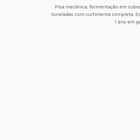
Pisa mecânica, fermentação em cubas
toneladas com curtimenta completa. E
1 ano em ga