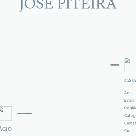
JOSÉ PITEIRA
CAR
Ano
Estilo
Regiã
Categ
Casta
ÁGIO
Cor