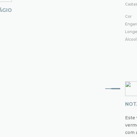
Casta
ÁGIO
Cor
Engar
Longe
Álcoo
NOT
Este 
verme
com a