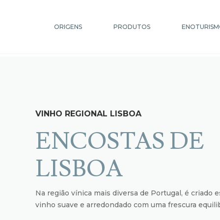
Ir
Saltar
para
para
ORIGENS
PRODUTOS
ENOTURISM
a
o
navegação
conteúdo
Início
A Nossa História
Adega e Restaurante Pit
Campanha Namorados
Carrinho
Clube Gale
VINHO REGIONAL LISBOA
Gastronomia
Herdade Abegoaria Dos F
ENCOSTAS DE
Os Nossos Valores
Passatempo Intermarché
LISBOA
Press Releases
Presuntos e Enchidos
Prod
Na região vínica mais diversa de Portugal, é criado e
vinho suave e arredondado com uma frescura equili