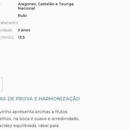
s
Aragonez, Castelão e Touriga
Nacional
Rubi
rafamento
vidade
5 anos
l (%VOL)
13.5
AS DE PROVA E HARMONIZAÇÃO
vinho apresenta aromas a frutos
lhos, na boca é suave e arredondado,
cidez equilibrada. Ideal para