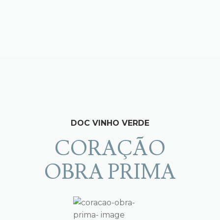
Skip
Skip
to
to
LOGO
O
navigation
content
Search
for:
DOC VINHO VERDE
CORAÇÃO
OBRA PRIMA